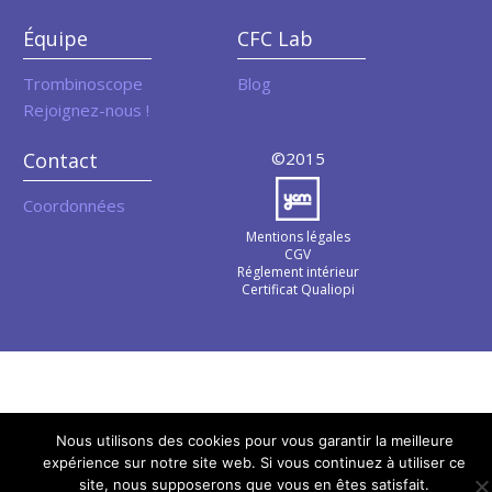
Équipe
CFC Lab
Trombinoscope
Blog
Rejoignez-nous !
Contact
©2015
Coordonnées
Mentions légales
CGV
Réglement intérieur
Certificat Qualiopi
Nous utilisons des cookies pour vous garantir la meilleure
expérience sur notre site web. Si vous continuez à utiliser ce
site, nous supposerons que vous en êtes satisfait.