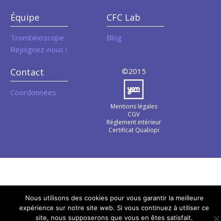
Équipe
CFC Lab
Trombinoscope
Blog
Rejoignez-nous !
Contact
©2015
Coordonnées
Mentions légales
CGV
Réglement intérieur
Certificat Qualiopi
Nous utilisons des cookies pour vous garantir la meilleure
expérience sur notre site web. Si vous continuez à utiliser ce
site, nous supposerons que vous en êtes satisfait.