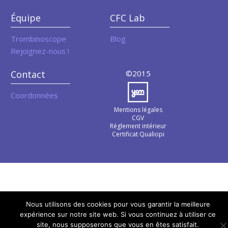
Équipe
CFC Lab
Trombinoscope
Blog
Rejoignez-nous !
Contact
©2015
Coordonnées
Mentions légales
CGV
Réglement intérieur
Certificat Qualiopi
Nous utilisons des cookies pour vous garantir la meilleure
expérience sur notre site web. Si vous continuez à utiliser ce
site, nous supposerons que vous en êtes satisfait.