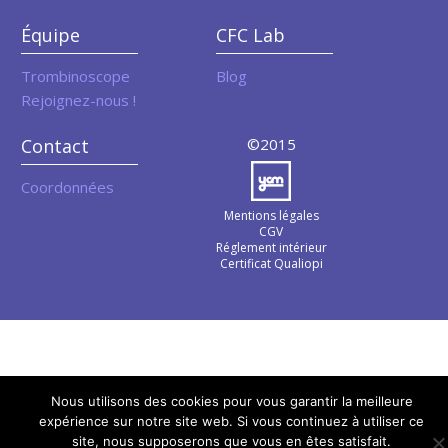
Équipe
CFC Lab
Trombinoscope
Blog
Rejoignez-nous !
Contact
©2015
Coordonnées
Mentions légales
CGV
Réglement intérieur
Certificat Qualiopi
Nous utilisons des cookies pour vous garantir la meilleure
expérience sur notre site web. Si vous continuez à utiliser ce
site, nous supposerons que vous en êtes satisfait.