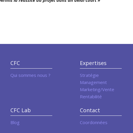
rmis la réussite du projet dans un délai court »
CFC
Expertises
Qui sommes nous ?
Stratégie
Management
Marketing/Vente
Rentabilité
CFC Lab
Contact
Blog
Coordonnées