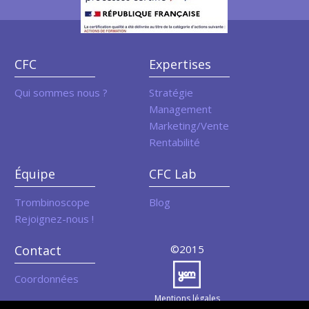
CFC
Expertises
Qui sommes nous ?
Stratégie
Management
Marketing/Vente
Rentabilité
Équipe
CFC Lab
Trombinoscope
Blog
Rejoignez-nous !
Contact
©2015
Coordonnées
Mentions légales