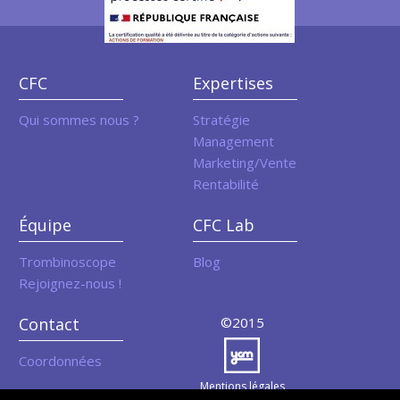
CFC
Expertises
Qui sommes nous ?
Stratégie
Management
Marketing/Vente
Rentabilité
Équipe
CFC Lab
Trombinoscope
Blog
Rejoignez-nous !
Contact
©2015
Coordonnées
Mentions légales